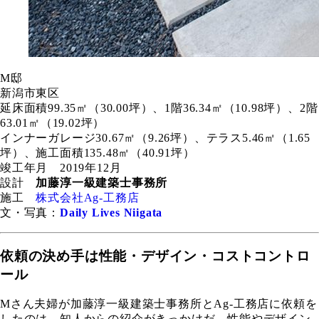
M邸
新潟市東区
延床面積99.35㎡（30.00坪）、1階36.34㎡（10.98坪）、2階
63.01㎡（19.02坪）
インナーガレージ30.67㎡（9.26坪）、テラス5.46㎡（1.65
坪）、施工面積135.48㎡（40.91坪）
竣工年月 2019年12月
設計
加藤淳一級建築士事務所
施工
株式会社Ag-工務店
文・写真：
Daily Lives Niigata
依頼の決め手は性能・デザイン・コストコントロ
ール
Mさん夫婦が加藤淳一級建築士事務所とAg-工務店に依頼を
したのは、知人からの紹介がきっかけだ。性能やデザイン