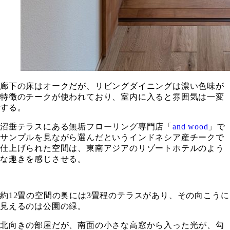
廊下の床はオークだが、リビングダイニングは濃い色味が
特徴のチークが使われており、室内に入ると雰囲気は一変
する。
沼垂テラスにある無垢フローリング専門店「
and wood
」で
サンプルを見ながら選んだというインドネシア産チークで
仕上げられた空間は、東南アジアのリゾートホテルのよう
な趣きを感じさせる。
約12畳の空間の奥には3畳程のテラスがあり、その向こうに
見えるのは公園の緑。
北向きの部屋だが、南面の小さな高窓から入った光が、勾