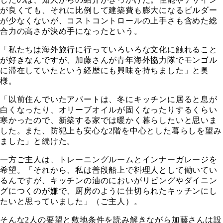
が良くても、それに比例して建築費も膨大になるビルダー
が少なくないが、コストコントロールの上手さも含めた総
合力の高さが決め手になったという。
「私たちは海外旅行に行っていろいろな文化に触れること
が好きなんですが、加藤さんが青年海外協力隊でモンゴル
に滞在していたという経歴にも興味を持ちました」と奥
様。
「以前住んでいたアパートは、冬にキッチンに居ると息が
白くなったり、オリーブオイルが固くなったりするくらい
寒かったので、新築する家では暖かく暮らしたいと思いま
した。また、防犯上も安心な2階を中心とした暮らしを望み
ました」と続けた。
一方ご主人は、トレーニングルームとインナーガレージを
希望。「それから、私は普段船上で料理人として働いてい
るんですが、キッチンの油のにおいがリビングやダイニン
グにつくのが嫌で、厨房のように仕切られたキッチンにし
たいと思っていました」（ご主人）。
そんな2人の要望と敷地条件を読み解きながら加藤さんは設