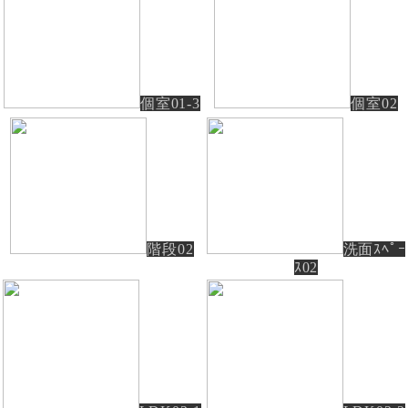
個室01-3
個室02
階段02
洗面ｽﾍﾟｰ
ｽ02