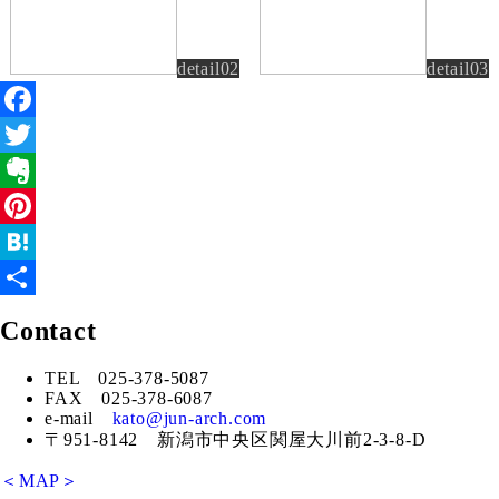
detail02
detail03
Facebook
Twitter
Evernote
Pinterest
Hatena
共
Contact
有
TEL 025-378-5087
FAX 025-378-6087
e-mail
kato@jun-arch.com
〒951-8142 新潟市中央区関屋大川前2-3-8-D
＜MAP＞