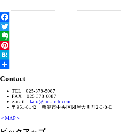
Facebook
Twitter
Evernote
Pinterest
Hatena
共
Contact
有
TEL 025-378-5087
FAX 025-378-6087
e-mail
kato@jun-arch.com
〒951-8142 新潟市中央区関屋大川前2-3-8-D
＜MAP＞