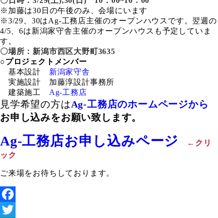
〇日時：3/29
(土),
30(日) 10：00~16：00
※加藤は30日の午後のみ、会場にいます
※3/29、30はAg-工務店主催のオープンハウスです。翌週の
4/5、6は新潟家守舎主催のオープンハウスも予定していま
す。
〇場所：新潟市西区大野町3635
○
プロジェクトメンバー
基本設計
新潟家守舎
実施設計 加藤淳設計事務所
建築施工
Ag-工務店
見学希望の方は
Ag-工務店のホームページから
お申し込みをお願い致します。
Ag-工務店お申し込みページ
←クリ
ック
ご来場をお待ちしております。
Facebook