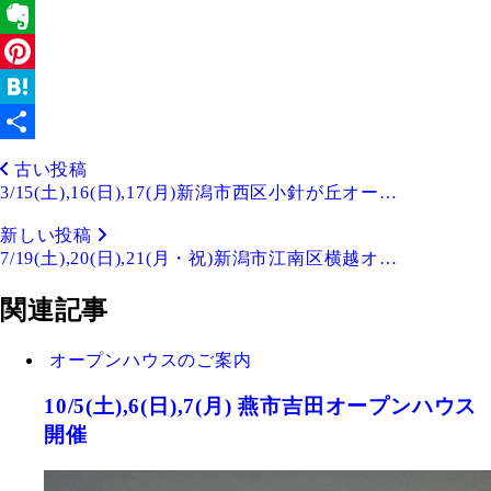
Twitter
Evernote
Pinterest
Hatena
共
古い投稿
有
3/15(土),16(日),17(月)新潟市西区小針が丘オー…
新しい投稿
7/19(土),20(日),21(月・祝)新潟市江南区横越オ…
関連記事
オープンハウスのご案内
10/5(土),6(日),7(月) 燕市吉田オープンハウス
開催