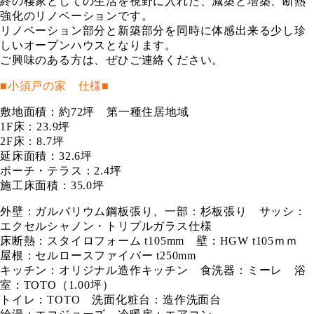
終の棲家としての生活を視野に入れた、減築と増築、断熱
強化のリノベーションです。
リノベーション部分と新築部分を同時に体感出来る少し珍
しいオープンハウスとなります。
ご興味のある方は、ぜひご連絡ください。
■小須戸の家 仕様■
敷地面積：約72坪 第一種住居地域
1F床：23.9坪
2F床：8.7坪
延床面積：32.6坪
ポーチ・テラス：2.4坪
施工床面積：35.0坪
外壁：ガルバリウム鋼板張り、一部：杉板張り サッシ：
エクセルシャノン・トリプルガラス仕様
床断熱：スタイロフォーム t105mm 壁：HGW t105ｍｍ
屋根：セルロースファイバー t250mm
キッチン：オリジナル造作キッチン 食洗器：ミーレ 浴
室：TOTO（1.00坪）
トイレ：TOTO 洗面化粧台：造作洗面台