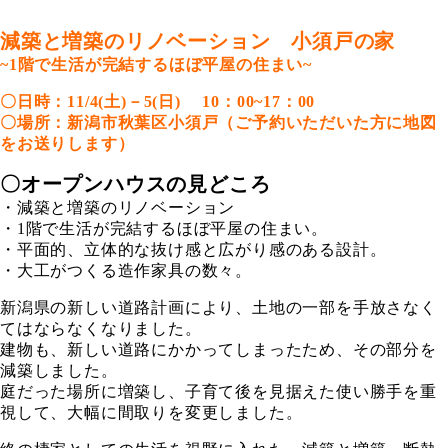
減築と増築のリノベーション 小須戸の家
~1階で生活が完結するほぼ平屋の住まい~
〇日時：11/4(土)－5(日) 10：00~17：00
〇場所：新潟市秋葉区小須戸（ご予約いただいた方に地図
をお送りします）
〇オープンハウスの見どころ
・減築と増築のリノベーション
・1階で生活が完結するほぼ平屋の住まい。
・平面的、立体的な抜け感と広がり感のある設計。
・大工がつくる造作家具の数々。
新潟県の新しい道路計画により、土地の一部を手放さなく
てはならなくなりました。
建物も、新しい道路にかかってしまったため、その部分を
減築しました。
庭だった場所に増築し、子育て後を見据えた使い勝手を重
視して、大幅に間取りを変更しました。