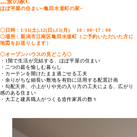
二景の家C
ほぼ平屋の住まい~
亀田水道町の家~
〇日時：1/11
(土),
12(日),13
(
月
)
10：00~17：00
〇場所：新潟市江南区亀田水道町（ご予約いただいた方に
地図をお送りします）
〇オープンハウスの見どころ〇
・1階で生活が完結する、ほぼ平屋の住まい
・二つの庭を愉しむ暮らし
・カーテンを開けたまま過ごせる工夫
・余りがちな細長い敷地を有効に活用する配置計画
・勾配天井、小上がりや光の入り方の工夫による、広がり
感のある住まい
・大工と建具職人がつくる造作家具の数々